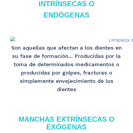
INTR
Í
NSECAS
O
END
Ó
GENAS
Son aquellas que afectan a los dientes en
su fase de formación... Producidas por la
toma de determinados medicamentos o
producidas por golpes, fracturas o
simplemente envejecimiento de los
dientes
MANCHAS
EXTR
Í
NSECAS O
EX
Ó
GENAS